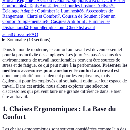
Bureau Réglable : Assis ou Debout
3. Supports d'Écran : Un Visuel
Confortable
4. Tapis Anti-fatigue : Pour les Postures Actives
5.
Éclairage Adapté : Optimiser la Luminosité
6. Accessoires de
Rangement : Clarté et Confort
7. Coussin de Soutien : Pour un
Confort Supplémentaire
8. Casques Anti-bruit : Éliminer les
Distractions
📺 Pour aller plus loin :
Checklist avant
achat
Glossaire
FAQ
Sommaire
(
13
sections
)
Dans le monde moderne, le confort au travail est devenu essentiel
pour la productivité des employés. Les journées passées dans des
environnements de travail inconfortables peuvent être sources de
stress et de fatigue, ce qui peut nuire à la performance.
Présenter les
meilleurs accessoires pour améliorer le confort au travail
est
donc une priorité non seulement pour les employeurs, mais
également pour les employés qui souhaitent optimiser leur espace de
travail. Dans cet article, nous allons explorer une sélection
d'accessoires qui peuvent faire une grande différence dans le bien-
être au travail.
1. Chaises Ergonomiques : La Base du
Confort
Les chaises ergonomiques sont souvent considérées comme l'un des