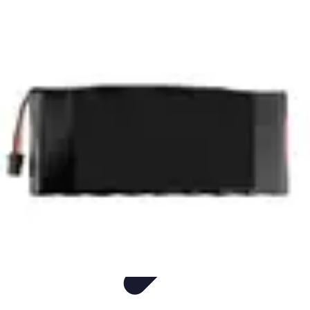
Confort Bureau
Ergonomie
Confort
Tendances
Conseils
Organisation
Confort Bureau