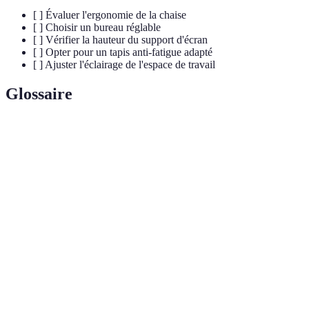
[ ] Évaluer l'ergonomie de la chaise
[ ] Choisir un bureau réglable
[ ] Vérifier la hauteur du support d'écran
[ ] Opter pour un tapis anti-fatigue adapté
[ ] Ajuster l'éclairage de l'espace de travail
Glossaire
Terme
Définition
Science qui étudie la relation entre l’homme et son
Ergonomie
environnement de travail.
Confort
État de bien-être physique et mental au travail.
Accessoires
Outils et dispositifs conçus pour améliorer
de bureau
l’expérience de travail.