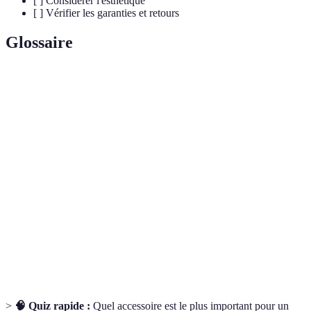
[ ] Considérer l'esthétique
[ ] Vérifier les garanties et retours
Glossaire
Terme
Définition
Éléments conçus pour s'adapter à la
Accessoires
morphologie de l’utilisateur afin de
ergonomiques
prévenir des douleurs.
Position du corps en fonction de l'activité
Posture
en cours, au travail ou ailleurs.
Ensemble de pathologies liées aux
Troubles
mouvements répétitifs, gestes mal
musculosquelettiques
exécutés ou positions inadaptées.
>
🧠 Quiz rapide :
Quel accessoire est le plus important pour un