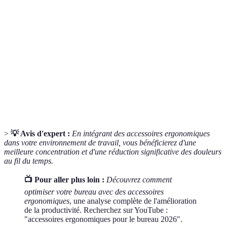
Terme
Définition
Science visant à optimiser l’interface homme-
Ergonomie
machine.
Posture
Position du corps lors de l'activité de travail.
Support
Éléments de soutien au bas du dos dans les
lombaire
sièges.
>
💡 Avis d'expert :
En intégrant des accessoires ergonomiques
dans votre environnement de travail, vous bénéficierez d'une
meilleure concentration et d'une réduction significative des douleurs
au fil du temps.
📺 Pour aller plus loin :
Découvrez comment
optimiser votre bureau avec des accessoires
ergonomiques
, une analyse complète de l'amélioration
de la productivité. Recherchez sur YouTube :
"accessoires ergonomiques pour le bureau 2026".