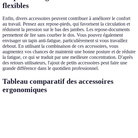
flexibles
Enfin, divers accessoires peuvent contribuer à améliorer le confort
au travail. Pensez aux repose-pieds, qui favorisent la circulation et
réduisent la pression sur le bas des jambes. Les repose-documents
permettent de lire sans courber le dos. Vous pouvez également
envisager un tapis anti-fatigue, particulièrement si vous travaillez
debout. En utilisant la combinaison de ces accessoires, vous
augmentez vos chances de maintenir une bonne posture et de réduire
la fatigue, ce qui se traduit par une meilleure concentration. D'après
des retours utilisateurs, l'ajout de petits accessoires peut faire une
grande différence dans le quotidien professionnel.
Tableau comparatif des accessoires
ergonomiques
Critère
Siège ergonomique
Bureau réglable
Support
Ajustabilité
Oui
Oui
Oui
Confort
Élevé
Élevé
Moyen