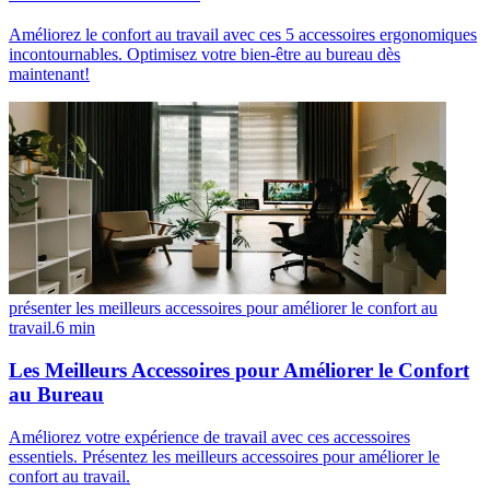
Améliorez le confort au travail avec ces 5 accessoires ergonomiques
incontournables. Optimisez votre bien-être au bureau dès
maintenant!
présenter les meilleurs accessoires pour améliorer le confort au
travail.
6
min
Les Meilleurs Accessoires pour Améliorer le Confort
au Bureau
Améliorez votre expérience de travail avec ces accessoires
essentiels. Présentez les meilleurs accessoires pour améliorer le
confort au travail.