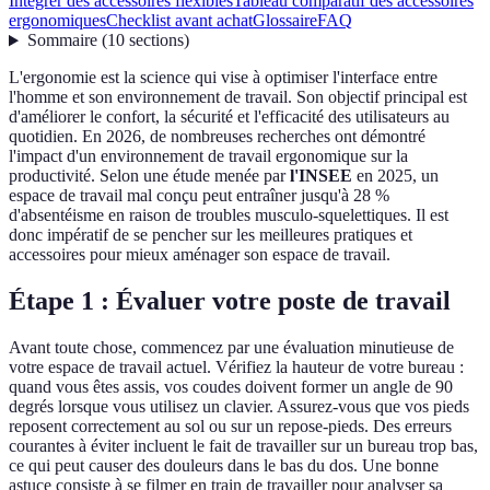
Intégrer des accessoires flexibles
Tableau comparatif des accessoires
ergonomiques
Checklist avant achat
Glossaire
FAQ
Sommaire
(
10
sections
)
L'ergonomie est la science qui vise à optimiser l'interface entre
l'homme et son environnement de travail. Son objectif principal est
d'améliorer le confort, la sécurité et l'efficacité des utilisateurs au
quotidien. En 2026, de nombreuses recherches ont démontré
l'impact d'un environnement de travail ergonomique sur la
productivité. Selon une étude menée par
l'INSEE
en 2025, un
espace de travail mal conçu peut entraîner jusqu'à 28 %
d'absentéisme en raison de troubles musculo-squelettiques. Il est
donc impératif de se pencher sur les meilleures pratiques et
accessoires pour mieux aménager son espace de travail.
Étape 1 : Évaluer votre poste de travail
Avant toute chose, commencez par une évaluation minutieuse de
votre espace de travail actuel. Vérifiez la hauteur de votre bureau :
quand vous êtes assis, vos coudes doivent former un angle de 90
degrés lorsque vous utilisez un clavier. Assurez-vous que vos pieds
reposent correctement au sol ou sur un repose-pieds. Des erreurs
courantes à éviter incluent le fait de travailler sur un bureau trop bas,
ce qui peut causer des douleurs dans le bas du dos. Une bonne
astuce consiste à se filmer en train de travailler pour analyser sa