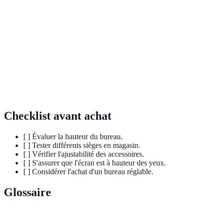
Impact sur
la
+30%
+20%
+10%
productivité
Prix moyen
200€ à 1200€
300€ à 1500€
25€ à 1
Verdict
Indispensable
Recommandé
Pratique
Checklist avant achat
[ ] Évaluer la hauteur du bureau.
[ ] Tester différents sièges en magasin.
[ ] Vérifier l'ajustabilité des accessoires.
[ ] S'assurer que l'écran est à hauteur des yeux.
[ ] Considérer l'achat d'un bureau réglable.
Glossaire